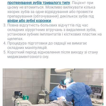
протезування зубів тривалого типу
. Пацієнт при
цьому не втомиться. Можливо вилікувати кілька
хворих зубів за одне відвідування або провести
препарування (обточування) декількох зубів під
вініри або зубні коронки
.
Повна відсутність больових відчуттів під час
складних хірургічних втручань з видалення зубів,
установки зубних імплантатів і кісткових пластик на
щелепах.
Процедура підготовки до седації не вимагає
складних маніпуляцій.
Короткий період відновлення після виходу зі стану
медикаментозного сну.