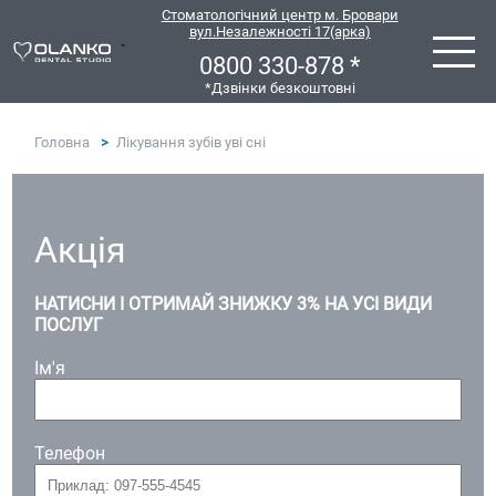
Стоматологічний центр м. Бровари
вул.Незалежності 17(арка)
`
0800 330-878 *
*Дзвінки безкоштовні
Головна
Лікування зубів уві сні
Акція
НАТИСНИ І ОТРИМАЙ ЗНИЖКУ 3% НА УСІ ВИДИ
ПОСЛУГ
Ім'я
Телефон